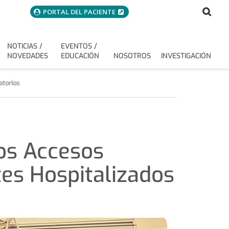
menuAcceso
Bus
Buscar
PORTAL DEL PACIENTE
NOTICIAS /
EVENTOS /
NOVEDADES
EDUCACIÓN
NOSOTROS
INVESTIGACIÓN
atorios
los Accesos
tes Hospitalizados