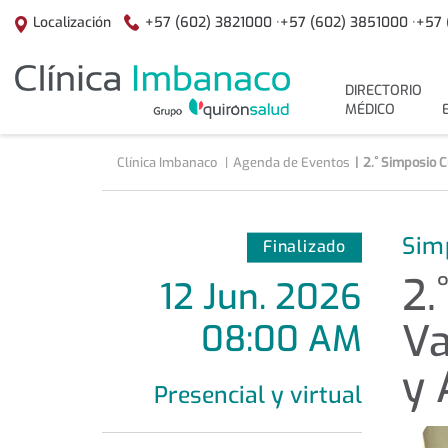
Saltar al contenido
+57 (602) 3821000 ·
+57 (602) 3851000 ·
+57 
Localización
menuPrincipal
DIRECTORIO
MÉDICO
Clínica Imbanaco
Agenda de Eventos
2.˚ Simposio 
Sim
Finalizado
2.
12
Jun
.
2026
Va
08:00 AM
y 
Presencial y virtual