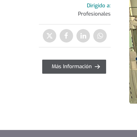
Dirigido a:
Profesionales
Compartir
Enviar
Compartir
Compartir
Compartir
a
en
en
en
Twitter
Facebook
Linkedin
WhatsApp
Más Información