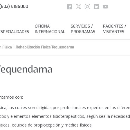
Social
(602) 5186000
Facebook
Twitter
Instagram
Linkedin
Youtube
OFICINA
SERVICIOS /
PACIENTES /
ESPECIALIDADES
INTERNACIONAL
PROGRAMAS
VISITANTES
n Física
Rehabilitación Física Tequendama
a Tequendama
ontamos con:
ísica, las cuales son dirigidas por profesionales expertos en los dife
os y elementos elementos fisioterapéuticos, según sea la necesidad
icas, equipos de propiocepción y médios físicos.