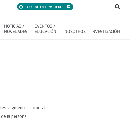
menuAcceso
Bus
Buscar
PORTAL DEL PACIENTE
NOTICIAS /
EVENTOS /
NOVEDADES
EDUCACIÓN
NOSOTROS
INVESTIGACIÓN
rentes segmentos corporales.
 de la persona.