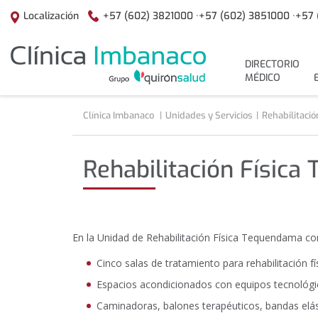
Saltar al contenido
+57 (602) 3821000 ·
+57 (602) 3851000 ·
+57 
Localización
menuPrincipal
DIRECTORIO
MÉDICO
Clínica Imbanaco
Unidades y Servicios
Rehabilitació
Rehabilitación Físic
En la
Unidad de Rehabilitación Física Tequendama c
Cinco salas de tratamiento para rehabilitación f
Espacios acondicionados con equipos tecnológic
Caminadoras, balones terapéuticos, bandas elást