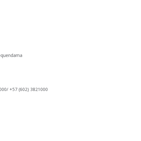
Tequendama
000/ +57 (602) 3821000