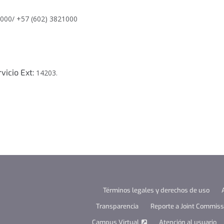
1000/ +57 (602) 3821000
vicio Ext:
14203.
Términos legales y derechos de uso
Transparencia
Reporte a Joint Commissi
Campus Virtual
Atención al usuario