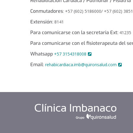
Rehabilitación Cardíaca / Pulmonar / Fisiatría
Conmutadores
: +57 (602) 5186000/ +57 (602) 385
Extensión:
8141
Para comunicarse con la secretaria Ext:
41235
Para comunicarse con el fisioterapeuta del ser
Whatsapp
+57 3154318008
Email
:
rehabicardiaca.imb@quironsalud.com