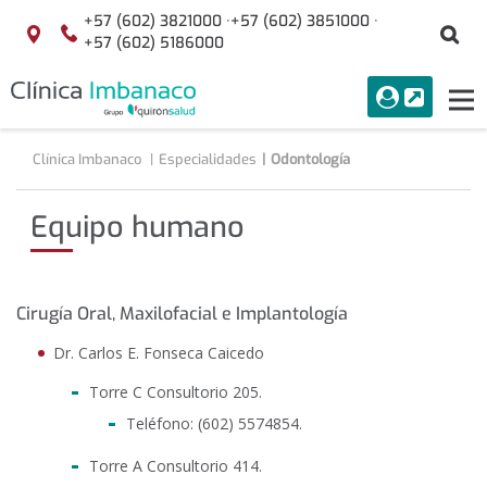
Saltar al contenido
+57 (602) 3821000 ·
+57 (602) 3851000 ·
Bu
Localización
+57 (602) 5186000
menuAcceso
PORTAL
Tog
Buscar
nav
Clínica Imbanaco
Especialidades
Odontología
Equipo humano
Cirugía Oral, Maxilofacial e Implantología
Dr. Carlos E. Fonseca Caicedo
Torre C Consultorio 205.
Teléfono: (602) 5574854.
Torre A Consultorio 414.