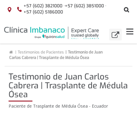
Saltar al contenido
+57 (602) 3821000 ·
+57 (602) 3851000 ·
Bu
Localización
+57 (602) 5186000
menuAcceso
Tog
IR A
Buscar
nav
Clínica
Testimonios de Pacientes
Testimonio de Juan
Imbanaco
Carlos Cabrera | Trasplante de Médula Ósea
Testimonio de Juan Carlos
Cabrera | Trasplante de Médula
Ósea
Paciente de Trasplante de Médula Ósea - Ecuador