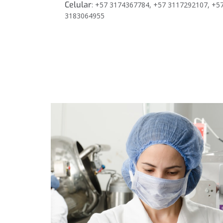
Celular
: +57 3174367784, +57 3117292107, +5
3183064955
Busca
un
servicio