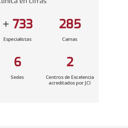
clínica en cifras
+
900
350
Especialistas
Camas
7
2
Sedes
Centros de Excelencia
acreditados por JCI