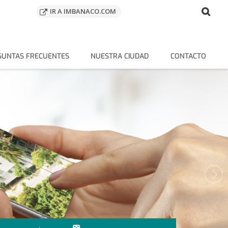
menuAcceso
Sea
Search
IR A IMBANACO.COM
GUNTAS FRECUENTES
NUESTRA CIUDAD
CONTACTO
N
s