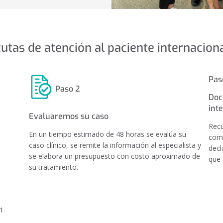
slide
slide
utas de atención al paciente internacion
Pas
Paso 2
Doc
int
Evaluaremos su caso
Recu
En un tiempo estimado de 48 horas se evalúa su
como
caso clínico, se remite la información al especialista y
decl
se elabora un presupuesto con costo aproximado de
que 
su tratamiento.
81