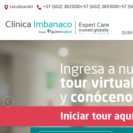
Localización
+57 (602) 3821000+57 (602) 3851000+57 (6
menuPr
QUIE
slider-
Number
of
home
sliders:
4
Previous
slide
hv2-