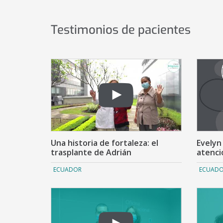
Testimonios de pacientes
Number
of
sliders:
10
Una historia de fortaleza: el
Evelyn
trasplante de Adrián
atenci
ECUADOR
ECUAD