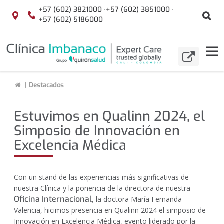
Saltar al contenido
+57 (602) 3821000 ·
+57 (602) 3851000 ·
Bu
Localización
+57 (602) 5186000
menuAcceso
Tog
IR A
Buscar
nav
Clínica
Destacados
Imbanaco
Estuvimos en Qualinn 2024, el
Simposio de Innovación en
Excelencia Médica
Con un stand de las experiencias más significativas de
nuestra Clínica y la ponencia de la directora de nuestra
Oficina Internacional
, la doctora María Fernanda
Valencia, hicimos presencia en Qualinn 2024 el simposio de
Innovación en Excelencia Médica, evento liderado por la